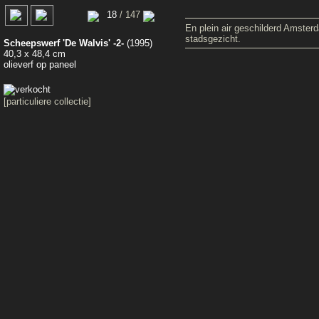
0
18
/ 147
En plein air geschilderd Amster
stadsgezicht.
Scheepswerf 'De Walvis' -2-
(1995)
40,3 x 48,4 cm
olieverf op paneel
[particuliere collectie]